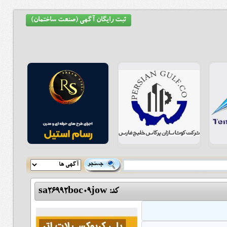
ثبت رایگان آگهی (صنعت ساختمان)
کد: sa26992boc09jow