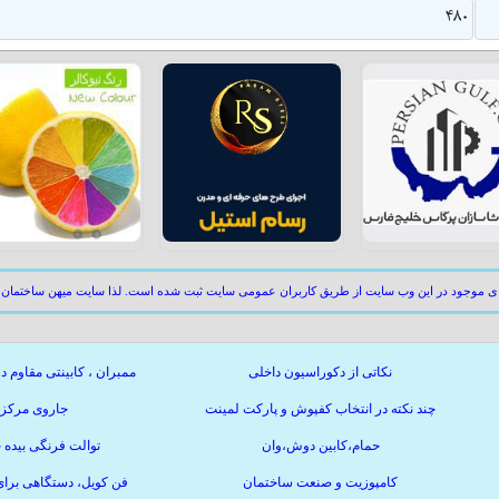
480
ای موجود در این وب سایت از طریق کاربران عمومی سایت ثبت شده است. لذا سایت میهن ساختمان 
نکاتی از دکوراسیون داخلی
ممبران ، کابینتی مقاوم د
چند نکته در انتخاب کفپوش و پارکت لمینت
جاروی مرکز
حمام،کابین دوش،وان
توالت فرنگی بیده
کامپوزیت و صنعت ساختمان
فن کویل، دستگاهی برا