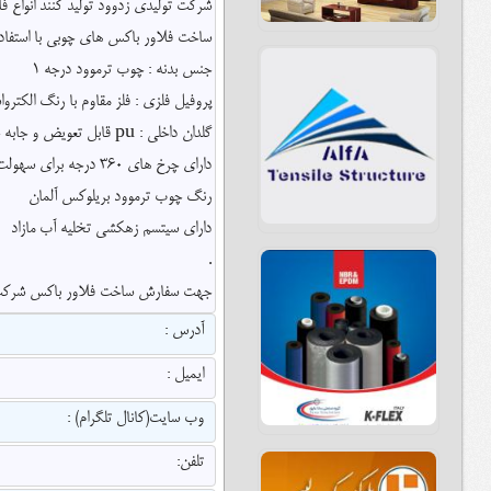
شرکت تولیدی زدوود تولید کنند انواع ف
ساخت فلاور باکس های چوبی با استفاده
جنس بدنه : چوب ترموود درجه 1
پروفیل فلزی : فلز مقاوم با رنگ الکترو
گلدان داخلی : pu قابل تعویض و جابه جایی
دارای چرخ های 360 درجه برای سهولت جابه جایی
رنگ چوب ترموود بریلوکس آلمان
دارای سیتسم زهکشی تخلیه آب مازاد
.
جهت سفارش ساخت فلاور باکس شرکت زد
آدرس :
ایمیل :
وب سایت(کانال تلگرام) :
تلفن: