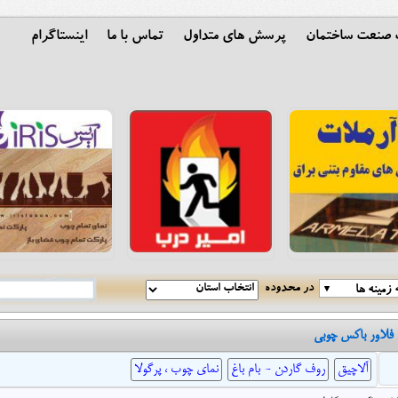
ت صنعت ساختمان
پرسش های متداول
تماس با ما
اینستاگرام
در محدوده
زمینه ها
 فلاور باکس چوبی
آلاچیق
روف گاردن - بام باغ
نمای چوب ، پرگولا