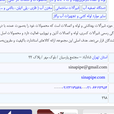
دستگاه تصفیه آب
شیرآلات ساختمانی
مخزن آب ( فلزی ، پلی اتیلن ، بالشی و ..
سایر موارد لوله کشی و تجهیزات آب وگاز
ر حوزه شیرآلات بهداشتی و لوله و اتصالات است که محصولات خود را به‌صورت عمده، با در
ندگی رسمی شیرآلات کسری، لوله و اتصالات آذین و نیوپایپ فعالیت دارد و محصولات اصل و د
شندگان قرار می‌دهد. هدف اصلی این مجموعه، ارائه کالاهای استاندارد، باکیفیت و مقرون‌به‌
استان تهران
شادآباد – مجتمع پارسیان / بلوک مهر / پلاک 22
sinapipe@gmail.com
sinapipe.com
--
--
09123179868
--
021-66193954
298