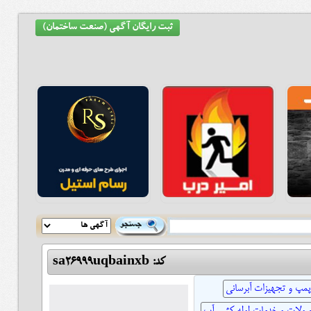
ثبت رایگان آگهی (صنعت ساختمان)
کد: sa26999uqbainxb
پمپ و تجهیزات آبرسانی
ولات و خدمات لوله کشی آب