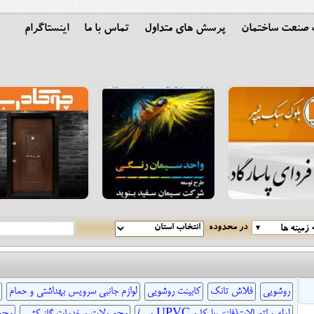
ت صنعت ساختمان
پرسش های متداول
تماس با ما
اینستاگرام
در محدوده
زمینه ها
روشویی
فلاش تانک
کابینت روشویی
لوازم جانبی سرویس بهداشتی و حمام
لوله و اتصالات(فلزی،پلیکا و UPVC و ...)
محصولات و خدمات گاز کشی
محص